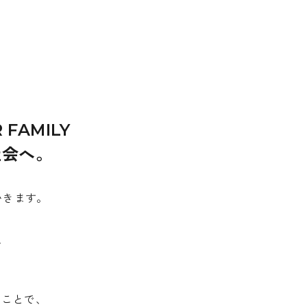
 FAMILY
社会へ。
いきます。
、
。
むことで、