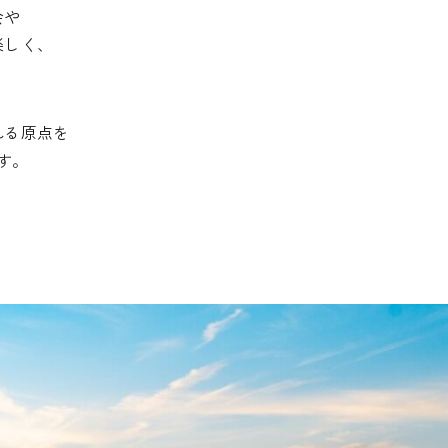
会や
楽しく、
れる原点を
す。